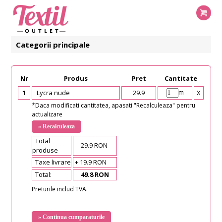
Categorii principale
Nr
Produs
Pret
Cantitate
m
1
Lycra nude
29.9
X
*Daca modificati cantitatea, apasati "Recalculeaza" pentru
actualizare
Total
29.9 RON
produse
Taxe livrare
+ 19.9 RON
Total:
49.8 RON
Preturile includ TVA.