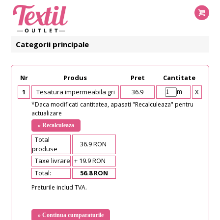
Categorii principale
Nr
Produs
Pret
Cantitate
m
1
Tesatura impermeabila gri
36.9
X
*Daca modificati cantitatea, apasati "Recalculeaza" pentru
actualizare
Total
36.9 RON
produse
Taxe livrare
+ 19.9 RON
Total:
56.8 RON
Preturile includ TVA.