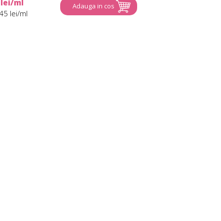
 lei/ml
Adauga in cos
45 lei/ml