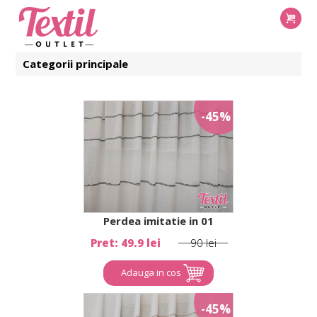
Categorii principale
-45%
Perdea imitatie in 01
Pret: 49.9 lei
90 lei
Adauga in cos
-45%