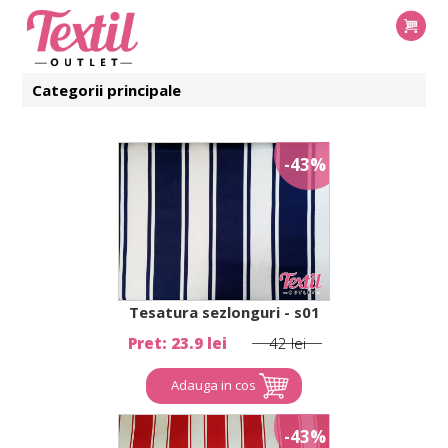
Categorii principale
-43%
Tesatura sezlonguri - s01
Pret: 23.9 lei
42 lei
Adauga in cos
-43%