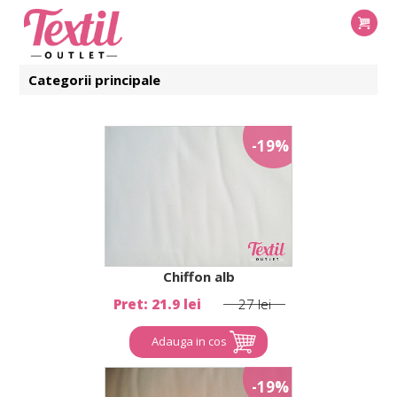
Categorii principale
-19%
Chiffon alb
Pret: 21.9 lei
27 lei
Adauga in cos
-19%