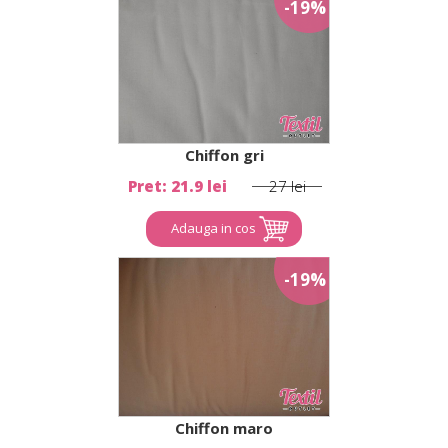
-19%
Chiffon gri
Pret: 21.9 lei
27 lei
Adauga in cos
-19%
Chiffon maro